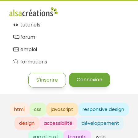
tutoriels
forum
emploi
formations
Connexion
S'inscrire
html
css
javascript
responsive design
design
accessibilité
développement
vue et nuxt
formats
web