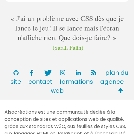
m
e
J'ai un problème avec CSS dès que je
n
lance le jeu! Il se lance mais l'écran
t
n'affiche rien. Que dois-je faire?
a
i
(Sarah Palin)
r
e
s
plan du
site
contact
formations
agence
Retou
web
en
haut
Alsacréations est une communauté dédiée à la
de
conception de sites et applications web de qualité,
page
grâce aux standards
W3C
, aux feuilles de styles
CSS
,
aux langages
HTML
et JavaScript, et à l'accessibilité.