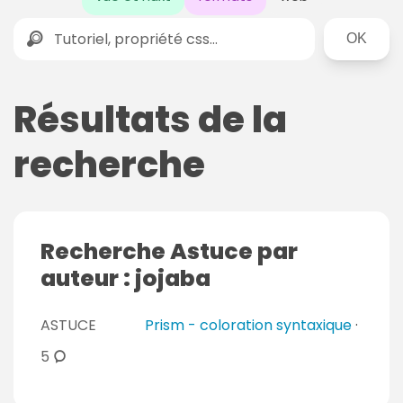
Rechercher
Résultats de la
recherche
Recherche Astuce par
auteur : jojaba
ASTUCE
Prism - coloration syntaxique
·
c
5
o
m