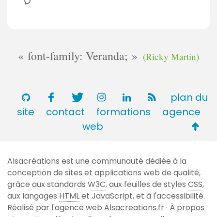
e
m
n
m
t
e
a
n
i
t
font-family: Veranda;
(Ricky Martin)
r
a
e
i
s
r
plan du
e
site
contact
formations
agence
s
Retou
web
en
haut
Alsacréations est une communauté dédiée à la
de
conception de sites et applications web de qualité,
page
grâce aux standards
W3C
, aux feuilles de styles
CSS
,
aux langages
HTML
et JavaScript, et à l'accessibilité.
Réalisé par l'agence web
Alsacreations.fr
·
À propos