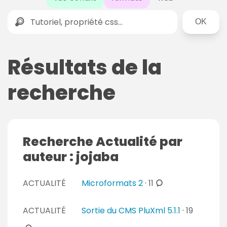
Rechercher
Résultats de la
recherche
Recherche Actualité par
auteur : jojaba
c
ACTUALITÉ
Microformats 2
·
11
o
m
c
ACTUALITÉ
Sortie du CMS PluXml 5.1.1
·
19
m
o