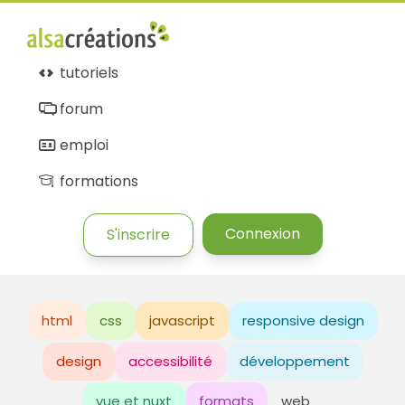
tutoriels
forum
emploi
formations
Connexion
S'inscrire
html
css
javascript
responsive design
design
accessibilité
développement
vue et nuxt
formats
web