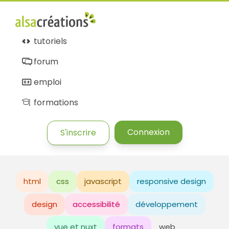
tutoriels
forum
emploi
formations
Connexion
S'inscrire
html
css
javascript
responsive design
design
accessibilité
développement
vue et nuxt
formats
web