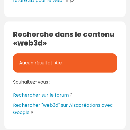
c
future 3D pour le web
·
11
o
m
m
e
Recherche dans le contenu
n
web3d
t
a
i
Aucun résultat. Aïe.
r
e
s
Souhaitez-vous :
Rechercher sur le forum
?
Rechercher "web3d" sur Alsacréations avec
Google
?