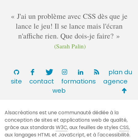
J'ai un problème avec CSS dès que je
lance le jeu! Il se lance mais l'écran
n'affiche rien. Que dois-je faire?
(Sarah Palin)
plan du
site
contact
formations
agence
Retou
web
en
haut
Alsacréations est une communauté dédiée à la
de
conception de sites et applications web de qualité,
page
grâce aux standards
W3C
, aux feuilles de styles
CSS
,
aux langages
HTML
et JavaScript, et à l'accessibilité.