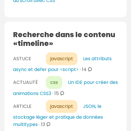
au scroll avec CSS
Recherche dans le contenu
timeline
ASTUCE
javascript
Les attributs
c
async et defer pour <script>
·
14
o
ACTUALITÉ
css
Un IDE pour créer des
m
m
c
animations CSS3
·
15
e
o
n
ARTICLE
javascript
JSON, le
m
t
m
stockage léger et pratique de données
a
e
c
multitypes
·
13
i
n