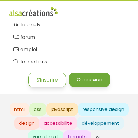
tutoriels
forum
emploi
formations
Connexion
S'inscrire
html
css
javascript
responsive design
design
accessibilité
développement
vue et nuxt
formats
web