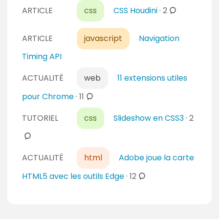
o
c
r
t
ARTICLE
css
CSS Houdini
·
2
m
o
e
a
m
m
s
i
e
ARTICLE
javascript
Navigation
m
r
n
e
Timing API
e
t
n
s
a
ACTUALITÉ
web
11 extensions utiles
t
i
a
c
pour Chrome
·
11
r
i
o
e
c
r
TUTORIEL
css
Slideshow en CSS3
·
2
m
s
o
e
m
m
s
e
m
n
ACTUALITÉ
html
Adobe joue la carte
e
t
n
c
HTML5 avec les outils Edge
·
12
a
t
o
i
a
m
r
i
m
e