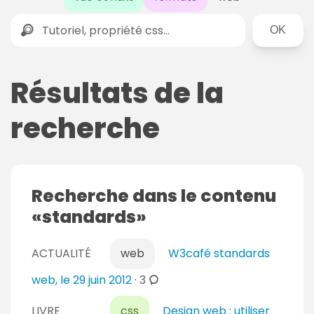
Rechercher
Résultats de la
recherche
Recherche dans le contenu
standards
ACTUALITÉ
web
W3café standards
c
web, le 29 juin 2012
·
3
o
LIVRE
css
Design web : utiliser