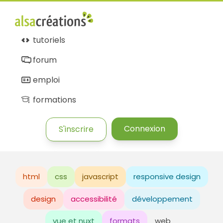
tutoriels
forum
emploi
formations
Connexion
S'inscrire
html
css
javascript
responsive design
design
accessibilité
développement
vue et nuxt
formats
web