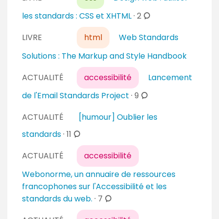
m
m
c
les standards : CSS et XHTML
·
2
e
o
n
LIVRE
html
Web Standards
m
t
m
Solutions : The Markup and Style Handbook
a
e
i
n
ACTUALITÉ
accessibilité
Lancement
r
t
c
de l'Email Standards Project
·
9
e
a
o
s
i
ACTUALITÉ
[humour] Oublier les
m
r
m
c
standards
·
11
e
e
o
s
ACTUALITÉ
accessibilité
n
m
t
m
Webonorme, un annuaire de ressources
a
e
francophones sur l'Accessibilité et les
i
n
c
standards du web.
·
7
r
t
o
e