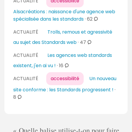
a
ACTUALITÉ
accessibilité
m
s
i
m
Alsacréations : naissance d'une agence web
r
e
c
spécialisée dans les standards
·
62
e
n
o
s
t
ACTUALITÉ
Trolls, remous et agressivité
m
a
m
c
au sujet des Standards web
·
47
i
e
o
r
ACTUALITÉ
Les agences web standards
n
m
e
t
m
c
existent, j'en ai vu !
·
16
s
a
e
o
i
ACTUALITÉ
accessibilité
Un nouveau
n
m
r
t
m
site conforme : les Standards progressent !
·
e
a
e
c
8
s
i
n
o
r
t
m
e
a
m
s
i
e
Quelle balise utilise-t-on pour faire
r