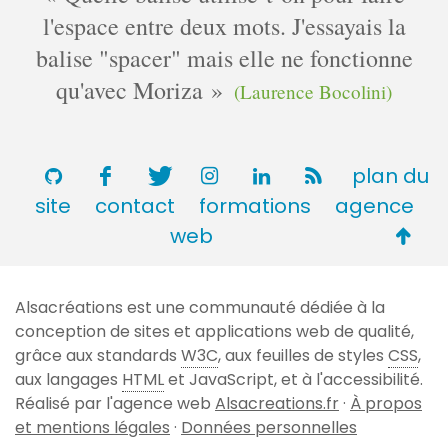
n
l'espace entre deux mots. J'essayais la
e
t
s
balise "spacer" mais elle ne fonctionne
a
i
qu'avec Moriza
(Laurence Bocolini)
r
e
s
plan du
site
contact
formations
agence
Retou
web
en
haut
Alsacréations est une communauté dédiée à la
de
conception de sites et applications web de qualité,
page
grâce aux standards
W3C
, aux feuilles de styles
CSS
,
aux langages
HTML
et JavaScript, et à l'accessibilité.
Réalisé par l'agence web
Alsacreations.fr
·
À propos
et mentions légales
·
Données personnelles