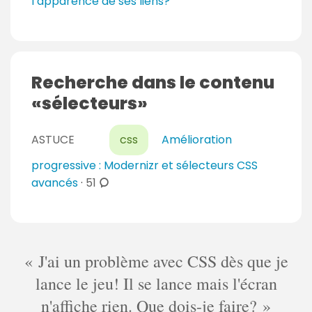
l’apparence de ses liens?
Recherche dans le contenu
sélecteurs
ASTUCE
css
Amélioration
progressive : Modernizr et sélecteurs CSS
c
avancés
·
51
o
m
m
e
J'ai un problème avec CSS dès que je
n
lance le jeu! Il se lance mais l'écran
t
n'affiche rien. Que dois-je faire?
a