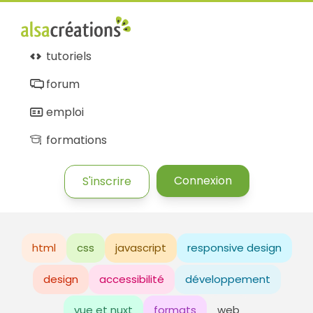
tutoriels
forum
emploi
formations
Connexion
S'inscrire
html
css
javascript
responsive design
design
accessibilité
développement
vue et nuxt
formats
web