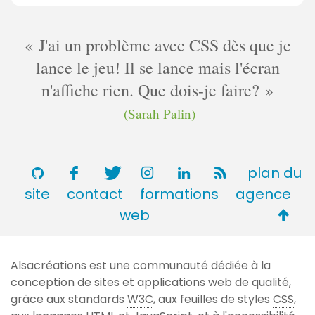
m
m
e
J'ai un problème avec CSS dès que je
n
lance le jeu! Il se lance mais l'écran
t
n'affiche rien. Que dois-je faire?
a
i
(Sarah Palin)
r
e
s
plan du
site
contact
formations
agence
Retou
web
en
haut
Alsacréations est une communauté dédiée à la
de
conception de sites et applications web de qualité,
page
grâce aux standards
W3C
, aux feuilles de styles
CSS
,