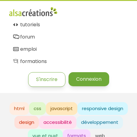
tutoriels
forum
emploi
formations
Connexion
S'inscrire
html
css
javascript
responsive design
design
accessibilité
développement
vue et nuxt
formats
web