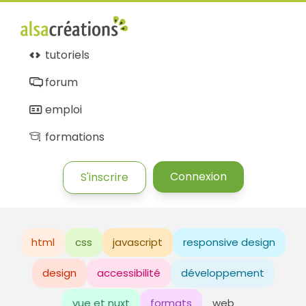
tutoriels
forum
emploi
formations
Connexion
S'inscrire
html
css
javascript
responsive design
design
accessibilité
développement
vue et nuxt
formats
web