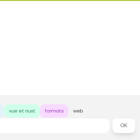
vue et nuxt
formats
web
Rechercher