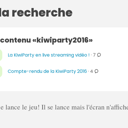
 la recherche
 contenu
kiwiparty2016
c
La KiwiParty en live streaming vidéo !
·
7
o
m
c
Compte-rendu de la KiwiParty 2016
·
4
m
o
e
m
n
m
t
e
a
n
lance le jeu! Il se lance mais l'écran n'affich
i
t
r
a
e
i