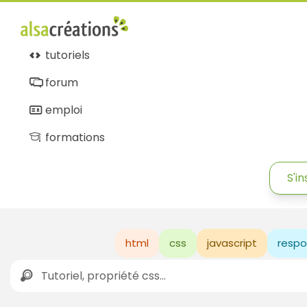
tutoriels
forum
emploi
formations
S'in
html
css
javascript
respo