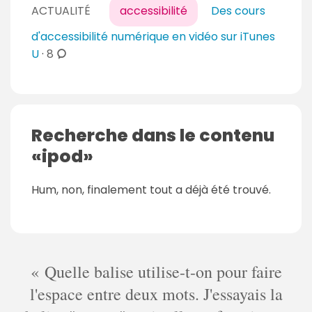
ACTUALITÉ
accessibilité
Des cours
m
m
d'accessibilité numérique en vidéo sur iTunes
e
c
U
·
8
n
o
t
m
a
m
i
e
Recherche dans le contenu
r
n
ipod
e
t
s
a
Hum, non, finalement tout a déjà été trouvé.
i
r
e
s
Quelle balise utilise-t-on pour faire
l'espace entre deux mots. J'essayais la