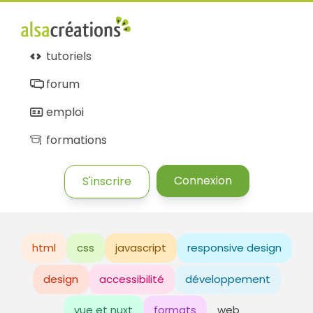
tutoriels
forum
emploi
formations
Connexion
S'inscrire
html
css
javascript
responsive design
design
accessibilité
développement
vue et nuxt
formats
web