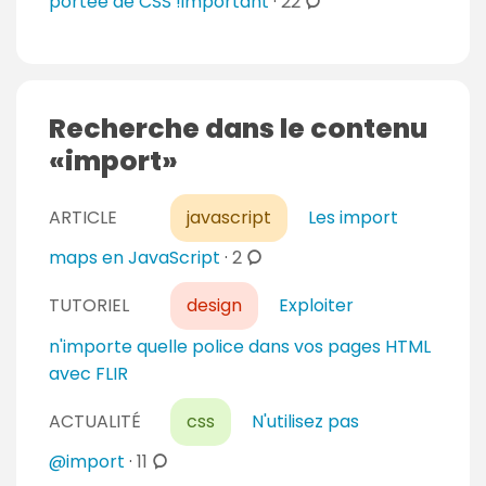
c
portée de CSS !important
·
22
o
m
m
e
Recherche dans le contenu
n
import
t
a
ARTICLE
javascript
i
Les import
r
c
maps en JavaScript
·
2
e
o
s
TUTORIEL
design
Exploiter
m
m
n'importe quelle police dans vos pages HTML
e
avec FLIR
n
t
ACTUALITÉ
css
N'utilisez pas
a
c
@import
·
11
i