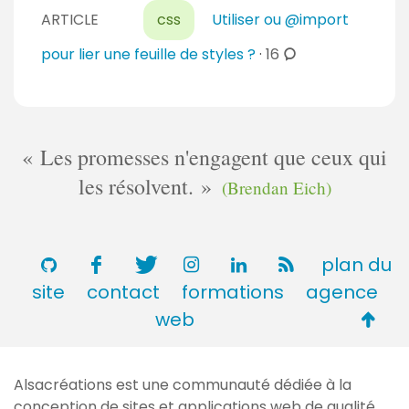
o
r
ARTICLE
css
Utiliser ou @import
m
e
m
c
pour lier une feuille de styles ?
·
16
s
e
o
n
m
t
m
a
e
Les promesses n'engagent que ceux qui
i
n
les résolvent.
r
(Brendan Eich)
t
e
a
s
i
r
plan du
e
site
contact
formations
agence
s
Retou
web
en
haut
Alsacréations est une communauté dédiée à la
de
conception de sites et applications web de qualité,