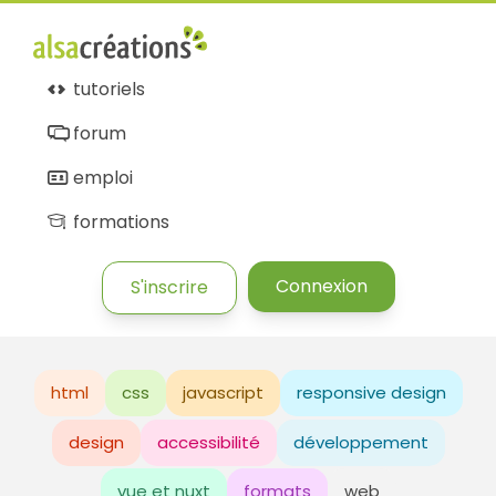
tutoriels
forum
emploi
formations
Connexion
S'inscrire
html
css
javascript
responsive design
design
accessibilité
développement
vue et nuxt
formats
web