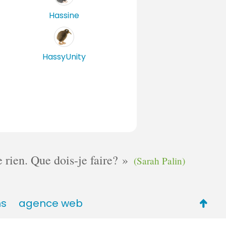
Hassine
HassyUnity
e rien. Que dois-je faire?
(Sarah Palin)
Retou
ns
agence web
en