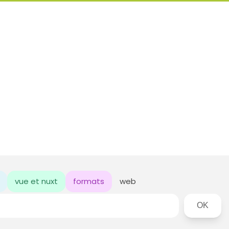
vue et nuxt
formats
web
Rechercher