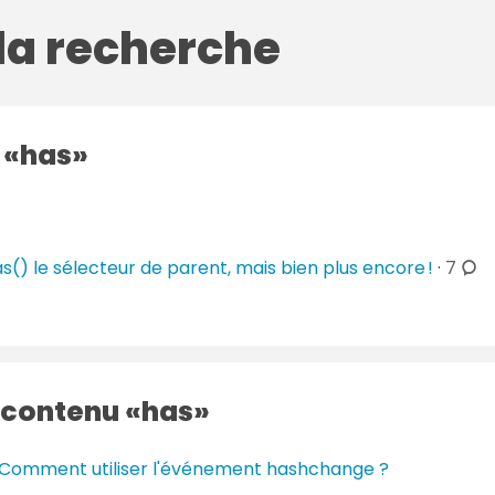
 la recherche
g
has
c
s() le sélecteur de parent, mais bien plus encore !
·
7
o
m
m
e
n
 contenu
has
t
a
Comment utiliser l'événement hashchange ?
i