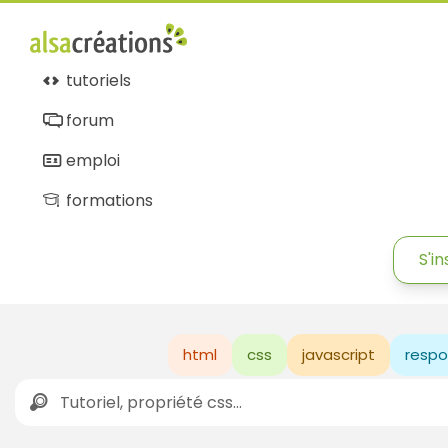
tutoriels
forum
emploi
formations
S'in
html
css
javascript
respo