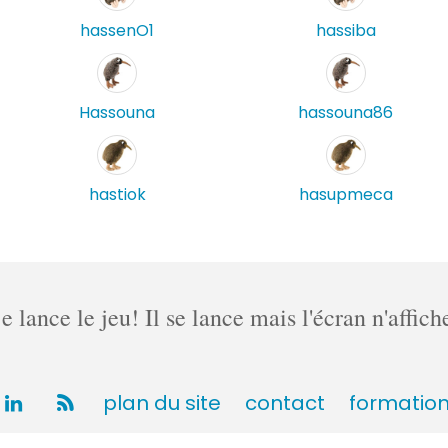
hassenO1
hassiba
Hassouna
hassouna86
hastiok
hasupmeca
lance le jeu! Il se lance mais l'écran n'affich
plan du site
contact
formatio