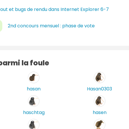
r
out et bugs de rendu dans Internet Explorer 6-7
e
s
2nd concours mensuel : phase de vote
armi la foule
hasan
Hasan0303
haschtag
hasen