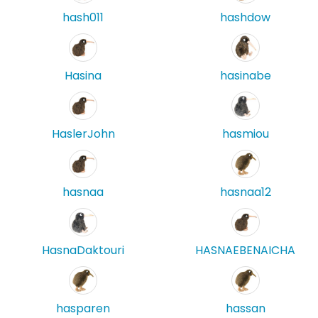
hash011
hashdow
Hasina
hasinabe
HaslerJohn
hasmiou
hasnaa
hasnaa12
HasnaDaktouri
HASNAEBENAICHA
hasparen
hassan