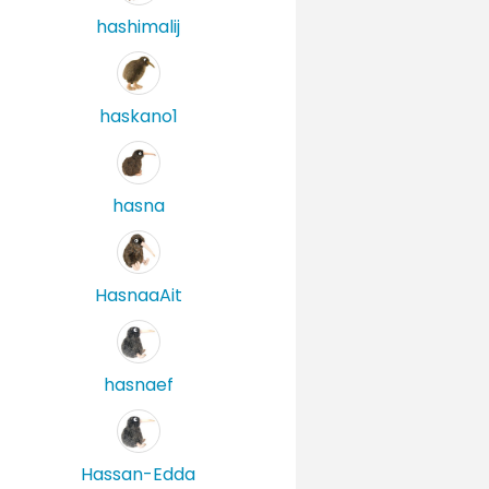
hashimalij
haskano1
hasna
HasnaaAit
hasnaef
Hassan-Edda