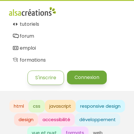
tutoriels
forum
emploi
formations
Connexion
S'inscrire
html
css
javascript
responsive design
design
accessibilité
développement
vue et nuxt
formats
web