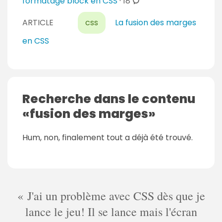
c
formatage block en CSS
·
18
o
ARTICLE
css
La fusion des marges
m
m
en CSS
e
n
t
a
Recherche dans le contenu
i
fusion des marges
r
e
s
Hum, non, finalement tout a déjà été trouvé.
J'ai un problème avec CSS dès que je
lance le jeu! Il se lance mais l'écran