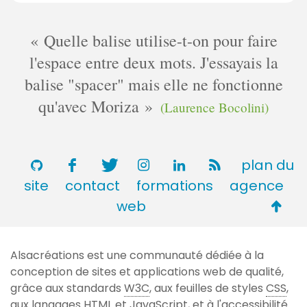
m
e
Quelle balise utilise-t-on pour faire
n
l'espace entre deux mots. J'essayais la
t
balise "spacer" mais elle ne fonctionne
a
i
qu'avec Moriza
(Laurence Bocolini)
r
e
s
plan du
site
contact
formations
agence
Retou
web
en
haut
Alsacréations est une communauté dédiée à la
de
conception de sites et applications web de qualité,
page
grâce aux standards
W3C
, aux feuilles de styles
CSS
,
aux langages
HTML
et JavaScript, et à l'accessibilité.