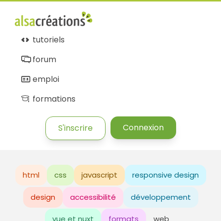
tutoriels
forum
emploi
formations
Connexion
S'inscrire
html
css
javascript
responsive design
design
accessibilité
développement
vue et nuxt
formats
web