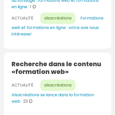
du sondage : formations web et formations
c
en ligne
·
1
o
ACTUALITÉ
alsacréations
Formations
m
m
web et formations en ligne : votre avis nous
e
intéresse!
n
t
a
i
Recherche dans le contenu
r
formation web
e
s
ACTUALITÉ
alsacréations
Alsacréations se lance dans la formation
c
web
·
23
o
m