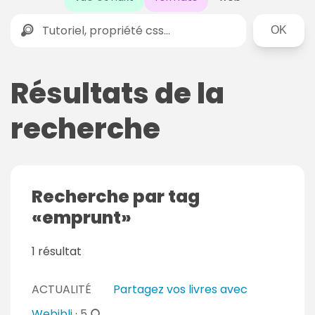
Rechercher
Résultats de la
recherche
Recherche par tag
emprunt
1 résultat
ACTUALITÉ
Partagez vos livres avec
c
Webibli
·
5