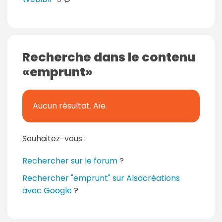
o
m
m
e
Recherche dans le contenu
n
emprunt
t
a
i
Aucun résultat. Aïe.
r
e
s
Souhaitez-vous :
Rechercher sur le forum
?
Rechercher "emprunt" sur Alsacréations
avec Google
?