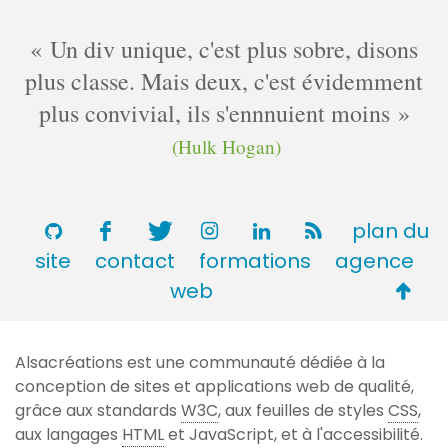
Un div unique, c'est plus sobre, disons
plus classe. Mais deux, c'est évidemment
plus convivial, ils s'ennnuient moins
(Hulk Hogan)
plan du
site
contact
formations
agence
Retou
web
en
haut
Alsacréations est une communauté dédiée à la
de
conception de sites et applications web de qualité,
page
grâce aux standards
W3C
, aux feuilles de styles
CSS
,
aux langages
HTML
et JavaScript, et à l'accessibilité.