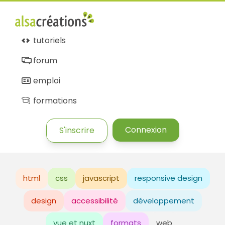
tutoriels
forum
emploi
formations
Connexion
S'inscrire
html
css
javascript
responsive design
design
accessibilité
développement
vue et nuxt
formats
web