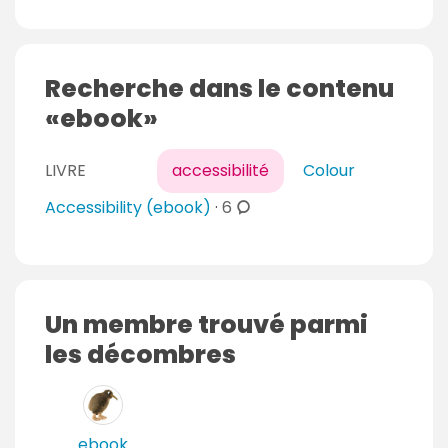
m
m
e
Recherche dans le contenu
n
ebook
t
a
LIVRE
i
accessibilité
Colour
r
c
Accessibility (ebook)
·
6
e
o
s
m
m
e
Un membre trouvé parmi
n
les décombres
t
a
i
r
ebook