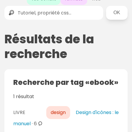
Rechercher
Résultats de la
recherche
Recherche par tag
ebook
1 résultat
LIVRE
design
Design d'icônes : le
c
manuel
·
6
o