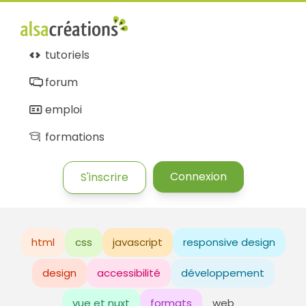
tutoriels
forum
emploi
formations
Connexion
S'inscrire
html
css
javascript
responsive design
design
accessibilité
développement
vue et nuxt
formats
web