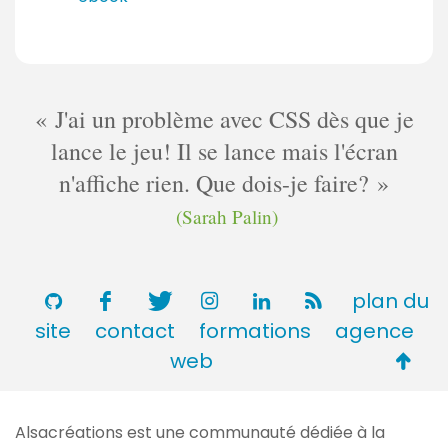
e
s
J'ai un problème avec CSS dès que je
lance le jeu! Il se lance mais l'écran
n'affiche rien. Que dois-je faire?
(Sarah Palin)
plan du
site
contact
formations
agence
Retou
web
en
haut
Alsacréations est une communauté dédiée à la