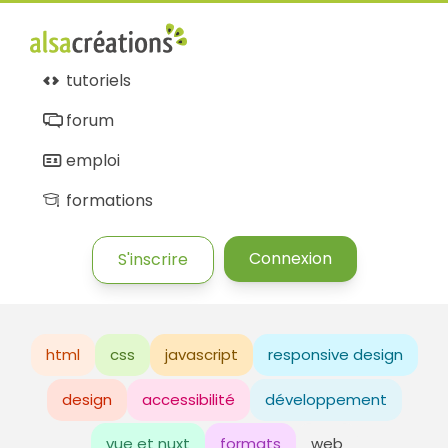
tutoriels
forum
emploi
formations
Connexion
S'inscrire
html
css
javascript
responsive design
design
accessibilité
développement
vue et nuxt
formats
web