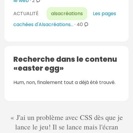
c
le web
·
2
o
ACTUALITÉ
alsacréations
Les pages
m
m
c
cachées d'Alsacréations...
·
40
e
o
n
m
t
m
a
e
Recherche dans le contenu
i
n
easter egg
r
t
e
a
s
Hum, non, finalement tout a déjà été trouvé.
i
r
e
s
J'ai un problème avec CSS dès que je
lance le jeu! Il se lance mais l'écran