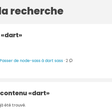
 la recherche
g
dart
c
Passer de node-sass à dart sass
·
2
o
m
m
e
n
 contenu
dart
t
a
jà été trouvé.
i