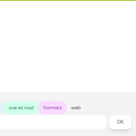
vue et nuxt
formats
web
Rechercher