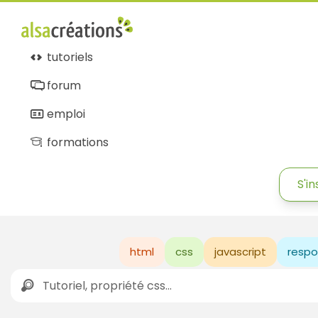
tutoriels
forum
emploi
formations
S'in
html
css
javascript
respo