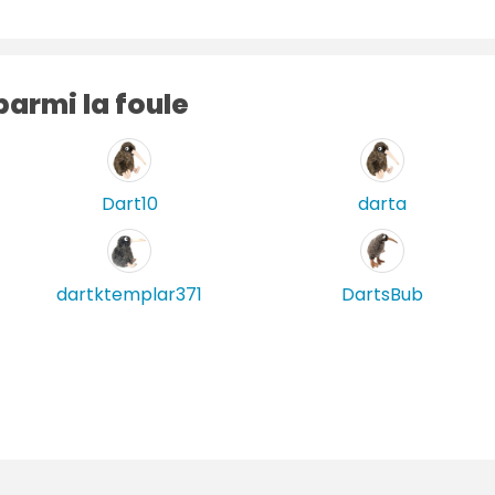
r
e
s
armi la foule
Dart10
darta
dartktemplar371
DartsBub