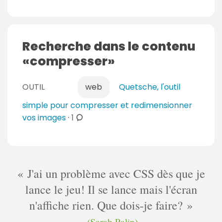
Recherche dans le contenu
compresser
OUTIL
web
Quetsche, l'outil
simple pour compresser et redimensionner
c
vos images
·
1
o
m
m
e
J'ai un problème avec CSS dès que je
n
lance le jeu! Il se lance mais l'écran
t
n'affiche rien. Que dois-je faire?
a
i
(Sarah Palin)