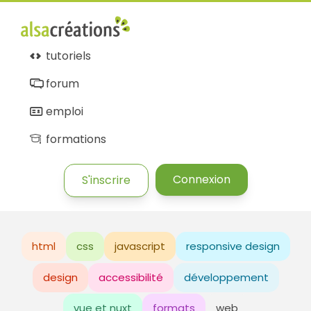
tutoriels
forum
emploi
formations
Connexion
S'inscrire
html
css
javascript
responsive design
design
accessibilité
développement
vue et nuxt
formats
web