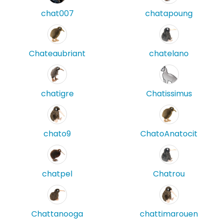
i
s
r
chat007
chatapoung
e
s
Chateaubriant
chatelano
chatigre
Chatissimus
chato9
ChatoAnatocit
chatpel
Chatrou
Chattanooga
chattimarouen