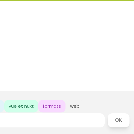
vue et nuxt
formats
web
Rechercher