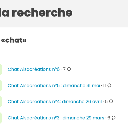
 la recherche
g
chat
c
Chat Alsacréations n°6
·
7
o
m
c
Chat Alsacréations n°5 : dimanche 31 mai
·
11
m
o
e
m
c
Chat Alsacréations n°4: dimanche 26 avril
·
5
n
m
o
t
e
m
c
a
Chat Alsacréations n°3 : dimanche 29 mars
·
6
n
m
o
i
t
e