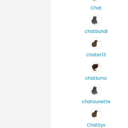
Chat
chatbundi
chater13
chatlumo
chatounette
ChatSys