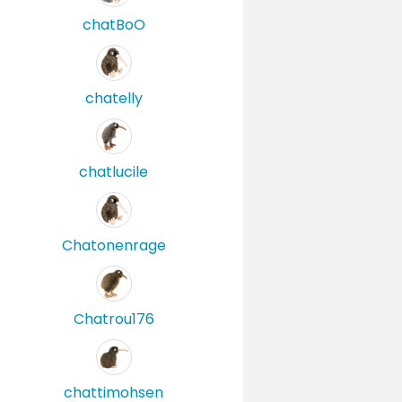
chatBoO
chatelly
chatlucile
Chatonenrage
Chatrou176
chattimohsen