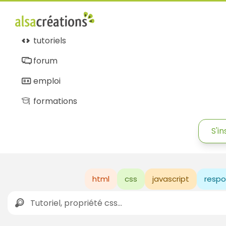
tutoriels
forum
emploi
formations
S'in
html
css
javascript
respo