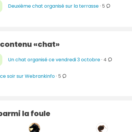
m
r
c
a
Deuxième chat organisé sur la terrasse
·
5
n
m
e
o
i
t
e
s
m
r
a
n
m
e
i
t
e
s
r
a
n
 contenu
chat
e
i
t
s
r
a
c
Un chat organisé ce vendredi 3 octobre
·
4
e
i
o
s
r
m
c
ce soir sur Webrankinfo
·
5
e
m
o
s
e
m
n
m
t
e
a
n
armi la foule
i
t
r
a
e