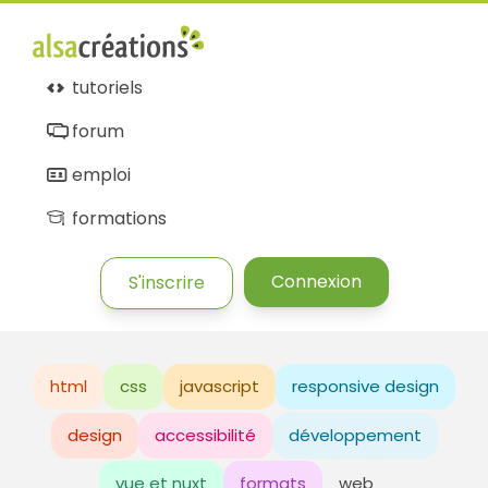
tutoriels
forum
emploi
formations
Connexion
S'inscrire
html
css
javascript
responsive design
design
accessibilité
développement
vue et nuxt
formats
web