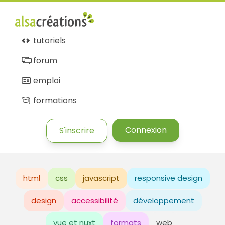
tutoriels
forum
emploi
formations
Connexion
S'inscrire
html
css
javascript
responsive design
design
accessibilité
développement
vue et nuxt
formats
web