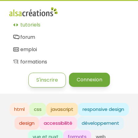
tutoriels
forum
emploi
formations
Connexion
S'inscrire
html
css
javascript
responsive design
design
accessibilité
développement
vue et nuxt
formats
web