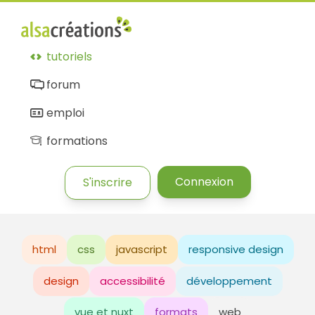
tutoriels
forum
emploi
formations
Connexion
S'inscrire
html
css
javascript
responsive design
design
accessibilité
développement
vue et nuxt
formats
web