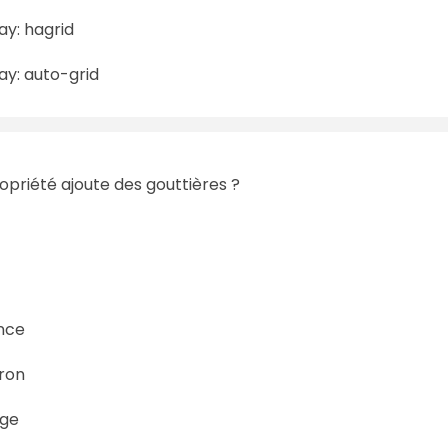
ay: hagrid
ay: auto-grid
opriété ajoute des gouttières ?
nce
ron
ge