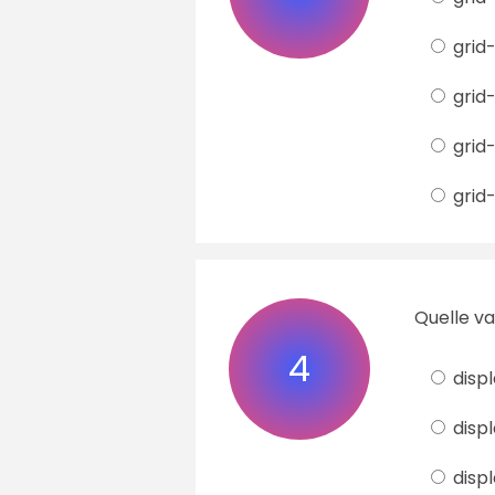
grid
grid
grid-
grid-
Quelle va
4
displ
displ
displ