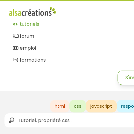
tutoriels
forum
emploi
formations
S'in
html
css
javascript
respo