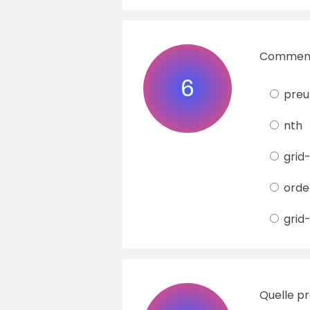
Comment 
6
pre
nth
grid
orde
grid
Quelle pr