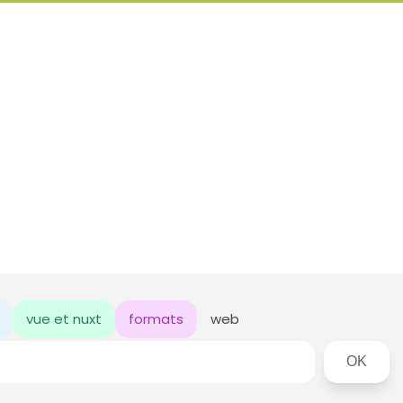
vue et nuxt
formats
web
Rechercher