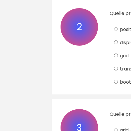
Quelle pr
2
posit
disp
grid
tran
boot
Quelle pr
3
grid