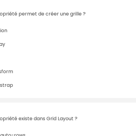
opriété permet de créer une grille ?
ion
lay
sform
strap
opriété existe dans Grid Layout ?
-auto-rows