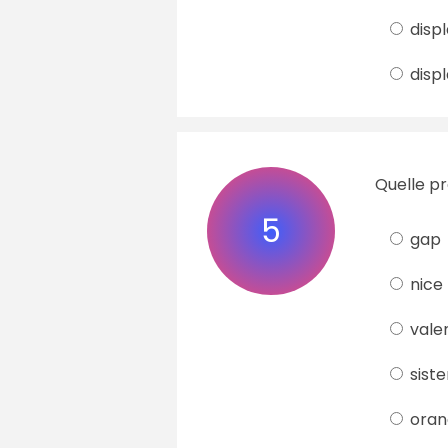
displ
displ
Quelle pr
5
gap
nice
vale
siste
oran