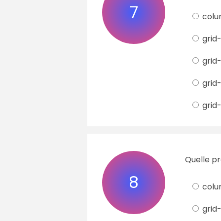
7
colu
grid
grid
grid-
grid
Quelle pr
8
colu
grid