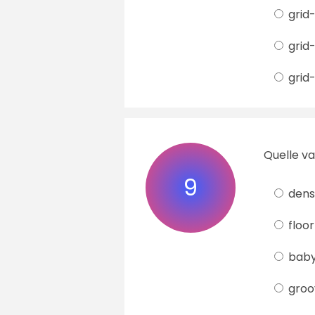
grid
grid-
grid
Quelle va
9
dens
floor
bab
groo