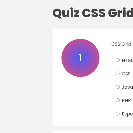
Quiz CSS Gri
CSS Grid 
1
HTM
CSS
Java
PHP
Espe