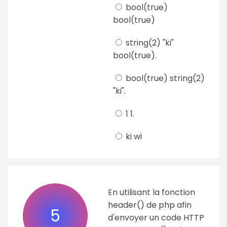
bool(true)
bool(true)
string(2) "ki"
bool(true).
bool(true) string(2)
"ki".
1 1.
ki wi
En utilisant la fonction
header() de php afin
5
d'envoyer un code HTTP