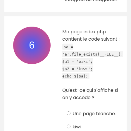
Ma page index.php
contient le code suivant :
6
$a =
'a'.file_exists(__FILE__);
$a1 = 'wiki';
$a2 = 'kiwi';
echo ${$a};
Qu'est-ce qui s'affiche si
on y accède ?
Une page blanche.
kiwi.