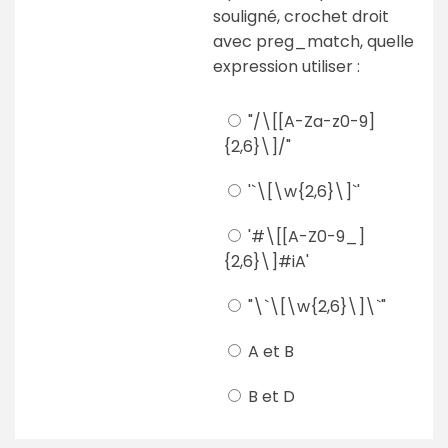
souligné, crochet droit
avec preg_match, quelle
expression utiliser :
"/\[[A-Za-z0-9]
{2,6}\]/"
'`\[\w{2,6}\]`'
'#\[[A-Z0-9_]
{2,6}\]#iA'
"\`\[\w{2,6}\]\`"
A et B
B et D