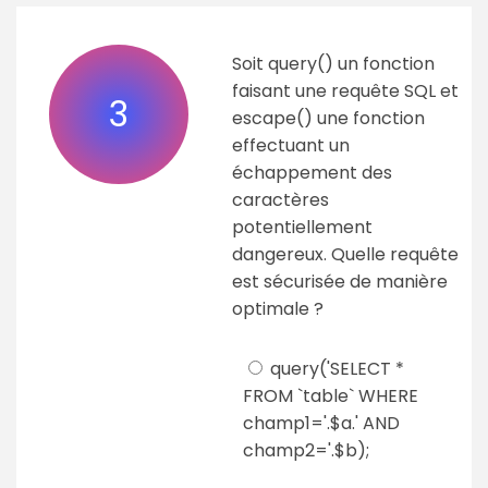
Soit query() un fonction
faisant une requête SQL et
3
escape() une fonction
effectuant un
échappement des
caractères
potentiellement
dangereux. Quelle requête
est sécurisée de manière
optimale ?
query('SELECT *
FROM `table` WHERE
champ1='.$a.' AND
champ2='.$b);