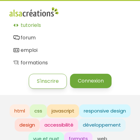
tutoriels
forum
emploi
formations
Connexion
S'inscrire
html
css
javascript
responsive design
design
accessibilité
développement
vue et nuxt
formats
web