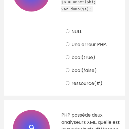
$a = unset($b);
var_dump($a);
NULL
Une erreur PHP.
bool(true)
bool(false)
ressource(#)
PHP possède deux
analyseurs XML, quelle est
9