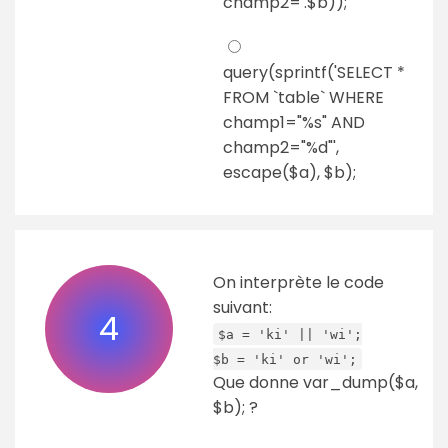
champ2='.$b));
query(sprintf('SELECT *
FROM `table` WHERE
champ1="%s" AND
champ2="%d"',
escape($a), $b);
On interprète le code
suivant:
4
$a = 'ki' || 'wi';
$b = 'ki' or 'wi';
Que donne var_dump($a,
$b); ?