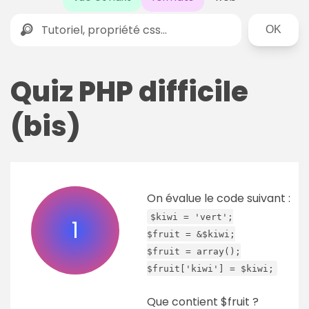
Rechercher
Quiz PHP difficile
(bis)
On évalue le code suivant :
$kiwi = 'vert';
1
$fruit = &$kiwi;
$fruit = array();
$fruit['kiwi'] = $kiwi;
Que contient $fruit ?