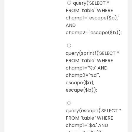
query('SELECT *
FROM `table` WHERE
champ1='.escape($a).'
AND
champ2='.escape($b));
query(sprintf('SELECT *
FROM `table` WHERE
champ1="%s" AND
champ2="%d"',
escape($a),
escape($b));
query(escape('SELECT *
FROM `table` WHERE
champ1='.$a.' AND