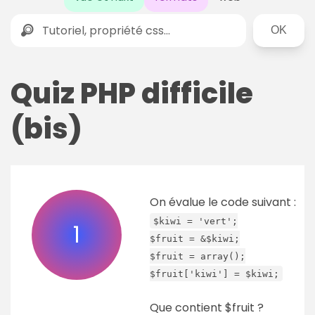
Rechercher
Quiz PHP difficile
(bis)
On évalue le code suivant :
$kiwi = 'vert';
1
$fruit = &$kiwi;
$fruit = array();
$fruit['kiwi'] = $kiwi;
Que contient $fruit ?