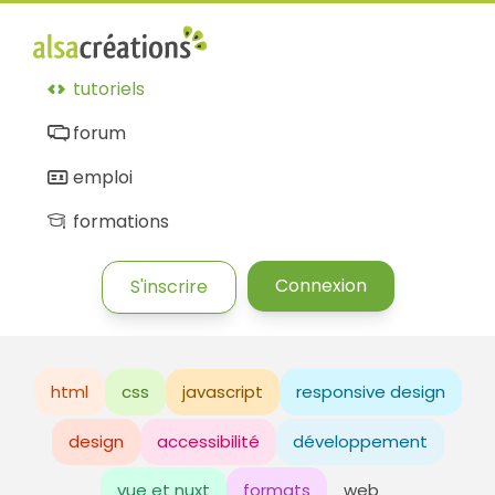
tutoriels
forum
emploi
formations
Connexion
S'inscrire
html
css
javascript
responsive design
design
accessibilité
développement
vue et nuxt
formats
web