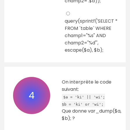
champ2='.$b));
query(sprintf('SELECT *
FROM `table` WHERE
champ1="%s" AND
champ2="%d"',
escape($a), $b);
On interprète le code
suivant:
4
$a = 'ki' || 'wi';
$b = 'ki' or 'wi';
Que donne var_dump($a,
$b); ?