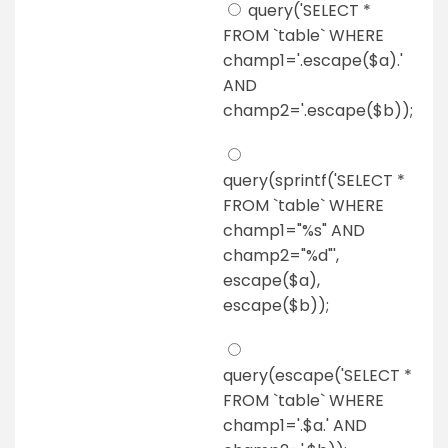
query('SELECT *
FROM `table` WHERE
champ1='.escape($a).'
AND
champ2='.escape($b));
query(sprintf('SELECT *
FROM `table` WHERE
champ1="%s" AND
champ2="%d"',
escape($a),
escape($b));
query(escape('SELECT *
FROM `table` WHERE
champ1='.$a.' AND