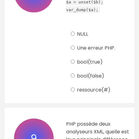
$a = unset($b);
var_dump($a);
NULL
Une erreur PHP.
bool(true)
bool(false)
ressource(#)
PHP possède deux
analyseurs XML, quelle est
9