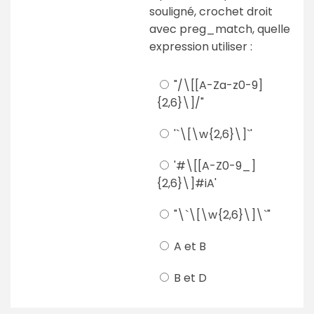
souligné, crochet droit
avec preg_match, quelle
expression utiliser :
"/\[[A-Za-z0-9]
{2,6}\]/"
'`\[\w{2,6}\]`'
'#\[[A-Z0-9_]
{2,6}\]#iA'
"\`\[\w{2,6}\]\`"
A et B
B et D