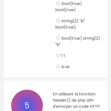
bool(true)
bool(true)
string(2) "ki"
bool(true).
bool(true) string(2)
"ki".
1 1.
ki wi
En utilisant la fonction
header() de php afin
5
d'envoyer un code HTTP