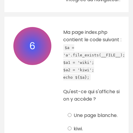
Ma page index.php
contient le code suivant :
6
$a =
'a'.file_exists(__FILE__);
$a1 = 'wiki';
$a2 = 'kiwi';
echo ${$a};
Qu'est-ce qui s'affiche si
on y accède ?
Une page blanche.
kiwi.