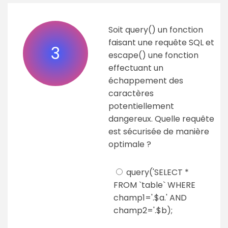
Soit query() un fonction
faisant une requête SQL et
3
escape() une fonction
effectuant un
échappement des
caractères
potentiellement
dangereux. Quelle requête
est sécurisée de manière
optimale ?
query('SELECT *
FROM `table` WHERE
champ1='.$a.' AND
champ2='.$b);