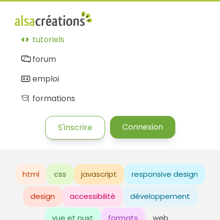
tutoriels
forum
emploi
formations
Connexion
S'inscrire
html
css
javascript
responsive design
design
accessibilité
développement
vue et nuxt
formats
web