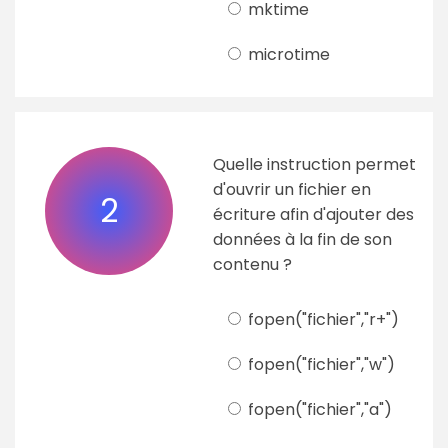
mktime
microtime
Quelle instruction permet
d'ouvrir un fichier en
2
écriture afin d'ajouter des
données à la fin de son
contenu ?
fopen("fichier","r+")
fopen("fichier","w")
fopen("fichier","a")