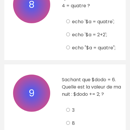
8
4 = quatre ?
echo '$a = quatre';
echo '$a = 2+2';
echo "$a = quatre";
Sachant que $dodo = 6.
Quelle est la valeur de ma
9
nuit : $dodo += 2; ?
3
8