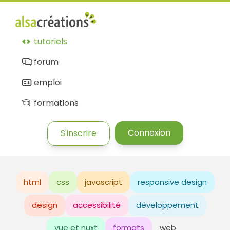
tutoriels
forum
emploi
formations
Connexion
S'inscrire
html
css
javascript
responsive design
design
accessibilité
développement
vue et nuxt
formats
web