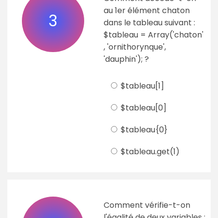
au 1er élément chaton
3
dans le tableau suivant :
$tableau = Array('chaton'
, 'ornithorynque',
'dauphin'); ?
$tableau[1]
$tableau[0]
$tableau{0}
$tableau.get(1)
Comment vérifie-t-on
l'égalité de deux variables :