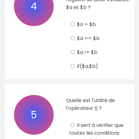
4
$a et $b ?
$a = $b
$a == $b
$a != $b
if($a,$b)
Quelle est l'utilité de
l'opérateur || ?
5
Il sert à vérifier que
toutes les conditions