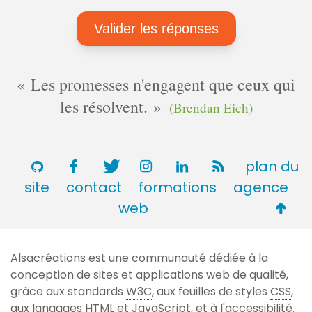
Les promesses n'engagent que ceux qui
les résolvent.
(Brendan Eich)
plan du
site
contact
formations
agence
Retou
web
en
haut
Alsacréations est une communauté dédiée à la
de
conception de sites et applications web de qualité,
page
grâce aux standards
W3C
, aux feuilles de styles
CSS
,
aux langages
HTML
et JavaScript, et à l'accessibilité.