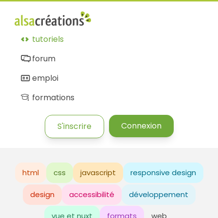
tutoriels
forum
emploi
formations
Connexion
S'inscrire
html
css
javascript
responsive design
design
accessibilité
développement
vue et nuxt
formats
web