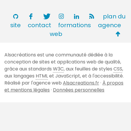
plan du
site
contact
formations
agence
Retou
web
en
haut
Alsacréations est une communauté dédiée à la
de
conception de sites et applications web de qualité,
page
grâce aux standards
W3C
, aux feuilles de styles
CSS
,
aux langages
HTML
et JavaScript, et à l'accessibilité.
Réalisé par l'agence web
Alsacreations.fr
·
À propos
et mentions légales
·
Données personnelles