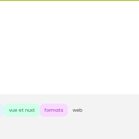
vue et nuxt
formats
web