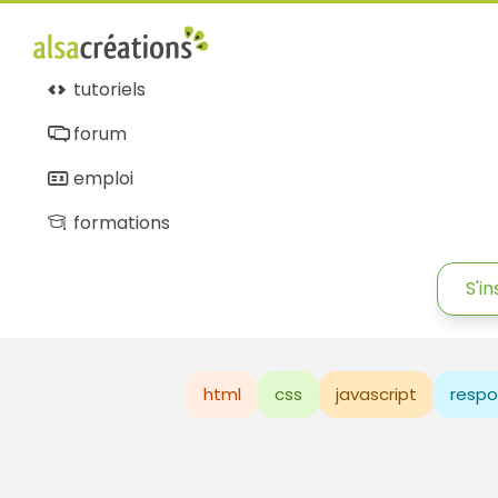
tutoriels
forum
emploi
formations
S'in
html
css
javascript
respo