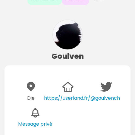
Goulven
Die
https://userland.fr/
@goulvench
Message privé