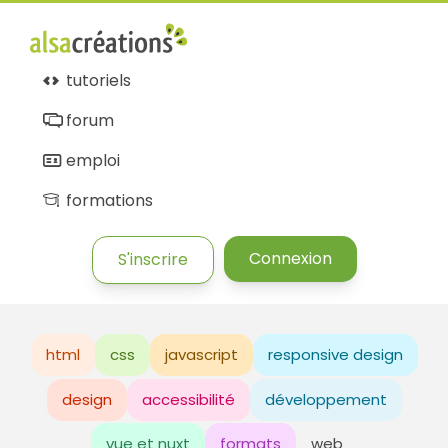
tutoriels
forum
emploi
formations
Connexion
S'inscrire
html
css
javascript
responsive design
design
accessibilité
développement
vue et nuxt
formats
web