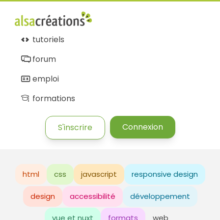
tutoriels
forum
emploi
formations
Connexion
S'inscrire
html
css
javascript
responsive design
design
accessibilité
développement
vue et nuxt
formats
web