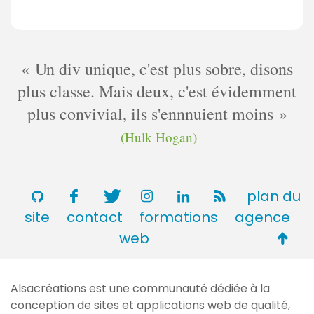
Un div unique, c'est plus sobre, disons
plus classe. Mais deux, c'est évidemment
plus convivial, ils s'ennnuient moins
(Hulk Hogan)
plan du
site
contact
formations
agence
Retou
web
en
haut
Alsacréations est une communauté dédiée à la
de
conception de sites et applications web de qualité,