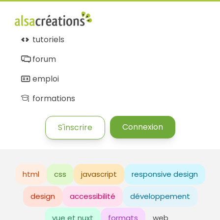
tutoriels
forum
emploi
formations
Connexion
S'inscrire
html
css
javascript
responsive design
design
accessibilité
développement
vue et nuxt
formats
web