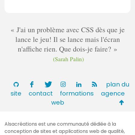
J'ai un problème avec CSS dès que je
lance le jeu! Il se lance mais l'écran
n'affiche rien. Que dois-je faire?
(Sarah Palin)
plan du
site
contact
formations
agence
Retou
web
en
haut
Alsacréations est une communauté dédiée à la
de
conception de sites et applications web de qualité,