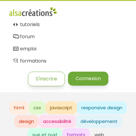
tutoriels
forum
emploi
formations
Connexion
S'inscrire
html
css
javascript
responsive design
design
accessibilité
développement
vue et nuxt
formats
web