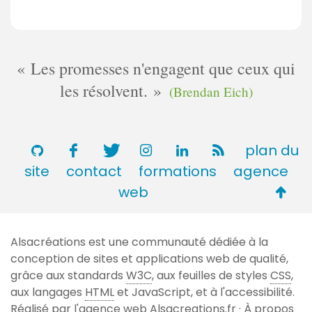
Les promesses n'engagent que ceux qui
les résolvent.
(Brendan Eich)
plan du
site
contact
formations
agence
Retou
web
en
haut
Alsacréations est une communauté dédiée à la
de
conception de sites et applications web de qualité,
page
grâce aux standards
W3C
, aux feuilles de styles
CSS
,
aux langages
HTML
et JavaScript, et à l'accessibilité.
Réalisé par l'agence web
Alsacreations.fr
·
À propos