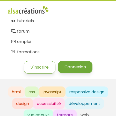
tutoriels
forum
emploi
formations
Connexion
S'inscrire
html
css
javascript
responsive design
design
accessibilité
développement
vue et nuxt
formats
web