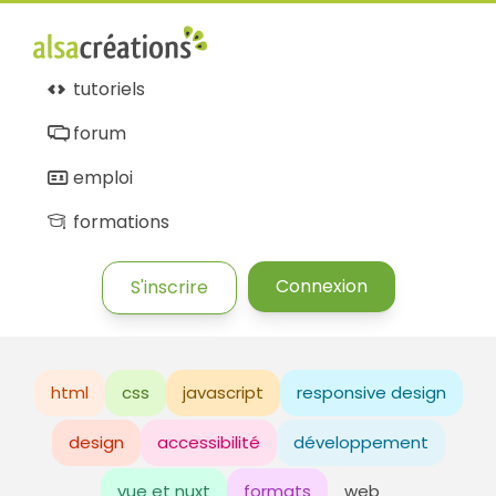
tutoriels
forum
emploi
formations
Connexion
S'inscrire
html
css
javascript
responsive design
design
accessibilité
développement
vue et nuxt
formats
web