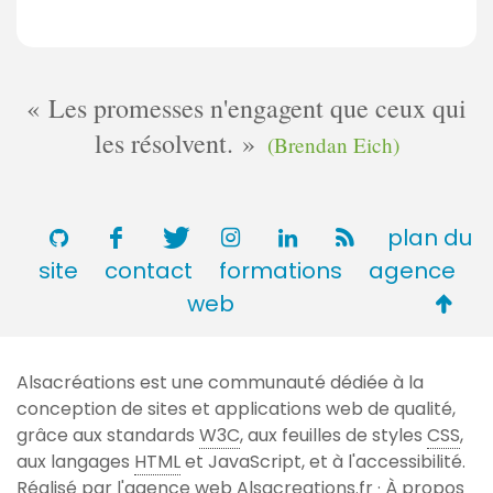
Les promesses n'engagent que ceux qui
les résolvent.
(Brendan Eich)
plan du
site
contact
formations
agence
Retou
web
en
haut
Alsacréations est une communauté dédiée à la
de
conception de sites et applications web de qualité,
page
grâce aux standards
W3C
, aux feuilles de styles
CSS
,
aux langages
HTML
et JavaScript, et à l'accessibilité.
Réalisé par l'agence web
Alsacreations.fr
·
À propos