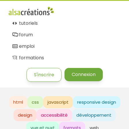
tutoriels
forum
emploi
formations
Connexion
S'inscrire
html
css
javascript
responsive design
design
accessibilité
développement
vue et nuxt
formats
web