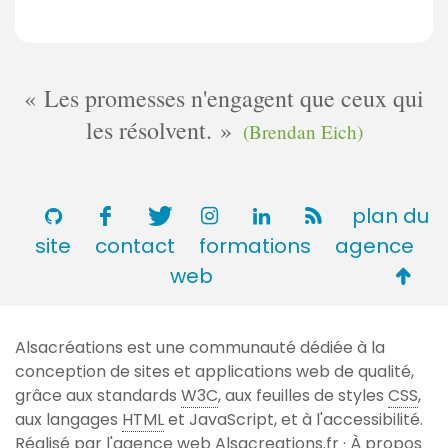
Les promesses n'engagent que ceux qui
les résolvent.
(Brendan Eich)
plan du
site
contact
formations
agence
Retou
web
en
haut
Alsacréations est une communauté dédiée à la
de
conception de sites et applications web de qualité,
page
grâce aux standards
W3C
, aux feuilles de styles
CSS
,
aux langages
HTML
et JavaScript, et à l'accessibilité.
Réalisé par l'agence web
Alsacreations.fr
·
À propos