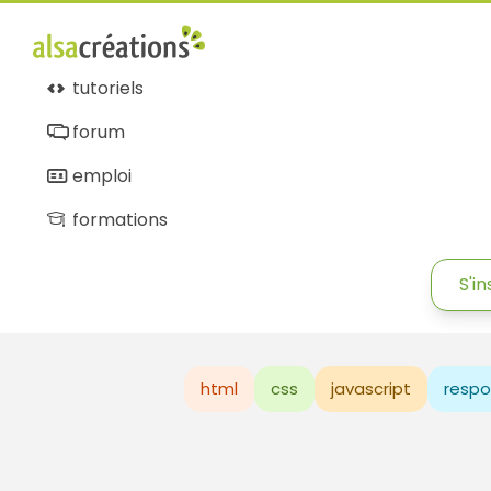
tutoriels
forum
emploi
formations
S'in
html
css
javascript
respo