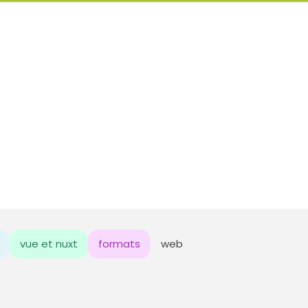
vue et nuxt
formats
web