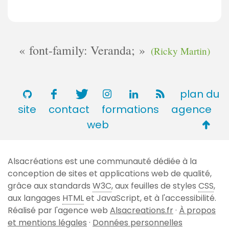
font-family: Veranda;
(Ricky Martin)
plan du
site
contact
formations
agence
Retou
web
en
haut
Alsacréations est une communauté dédiée à la
de
conception de sites et applications web de qualité,
page
grâce aux standards
W3C
, aux feuilles de styles
CSS
,
aux langages
HTML
et JavaScript, et à l'accessibilité.
Réalisé par l'agence web
Alsacreations.fr
·
À propos
et mentions légales
·
Données personnelles