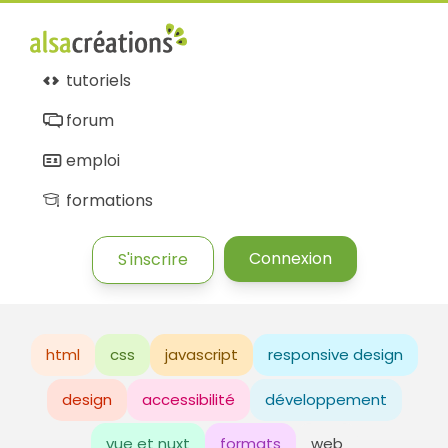
tutoriels
forum
emploi
formations
Connexion
S'inscrire
html
css
javascript
responsive design
design
accessibilité
développement
vue et nuxt
formats
web