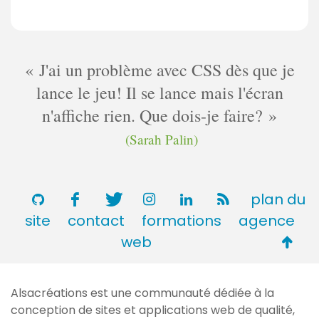
J'ai un problème avec CSS dès que je
lance le jeu! Il se lance mais l'écran
n'affiche rien. Que dois-je faire?
(Sarah Palin)
plan du
site
contact
formations
agence
Retou
web
en
haut
Alsacréations est une communauté dédiée à la
de
conception de sites et applications web de qualité,