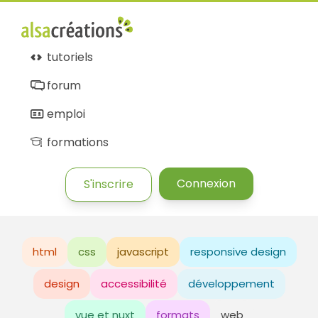
tutoriels
forum
emploi
formations
Connexion
S'inscrire
html
css
javascript
responsive design
design
accessibilité
développement
vue et nuxt
formats
web