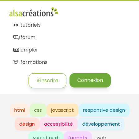
tutoriels
forum
emploi
formations
Connexion
S'inscrire
html
css
javascript
responsive design
design
accessibilité
développement
vue et nuxt
formats
web