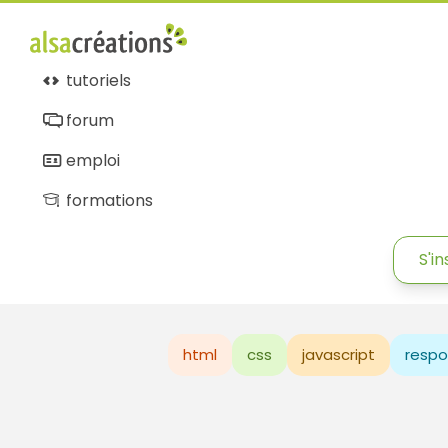
tutoriels
forum
emploi
formations
S'in
html
css
javascript
respo