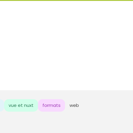
vue et nuxt
formats
web