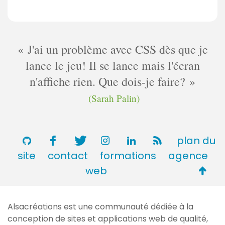
J'ai un problème avec CSS dès que je
lance le jeu! Il se lance mais l'écran
n'affiche rien. Que dois-je faire?
(Sarah Palin)
plan du
site
contact
formations
agence
Retou
web
en
haut
Alsacréations est une communauté dédiée à la
de
conception de sites et applications web de qualité,