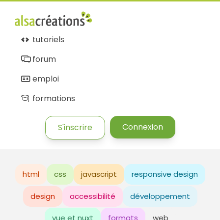
tutoriels
forum
emploi
formations
Connexion
S'inscrire
html
css
javascript
responsive design
design
accessibilité
développement
vue et nuxt
formats
web