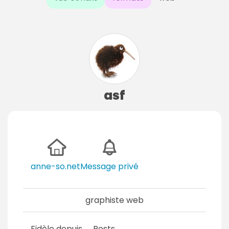
asf
anne-so.net
Message privé
graphiste web
Fidèle depuis
Posts