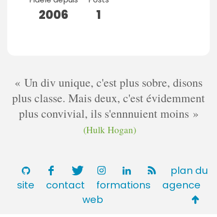
2006
1
Un div unique, c'est plus sobre, disons
plus classe. Mais deux, c'est évidemment
plus convivial, ils s'ennnuient moins
(Hulk Hogan)
plan du
site
contact
formations
agence
Retou
web
en