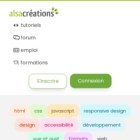
tutoriels
forum
emploi
formations
Connexion
S'inscrire
html
css
javascript
responsive design
design
accessibilité
développement
vue et nuxt
formats
web