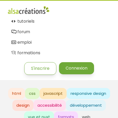
tutoriels
forum
emploi
formations
Connexion
S'inscrire
html
css
javascript
responsive design
design
accessibilité
développement
vue et nuxt
formats
web