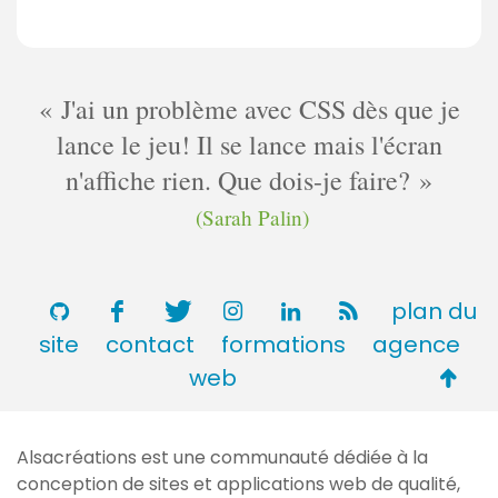
J'ai un problème avec CSS dès que je
lance le jeu! Il se lance mais l'écran
n'affiche rien. Que dois-je faire?
(Sarah Palin)
plan du
site
contact
formations
agence
Retou
web
en
haut
Alsacréations est une communauté dédiée à la
de
conception de sites et applications web de qualité,