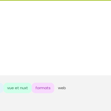
vue et nuxt
formats
web