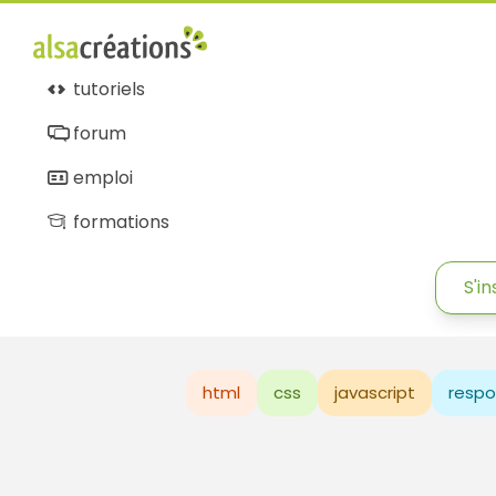
tutoriels
forum
emploi
formations
S'in
html
css
javascript
respo