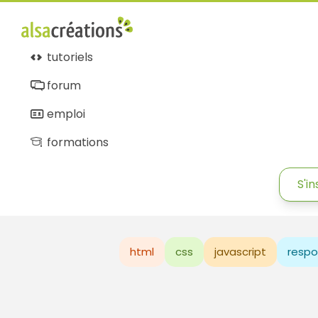
tutoriels
forum
emploi
formations
S'in
html
css
javascript
respo