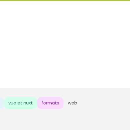
vue et nuxt
formats
web