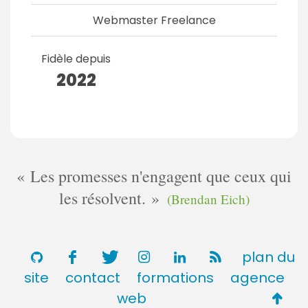
Webmaster Freelance
Fidèle depuis
2022
Les promesses n'engagent que ceux qui
les résolvent.
(Brendan Eich)
plan du
site
contact
formations
agence
Retou
web