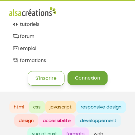
tutoriels
forum
emploi
formations
Connexion
S'inscrire
html
css
javascript
responsive design
design
accessibilité
développement
vue et nuxt
formats
web