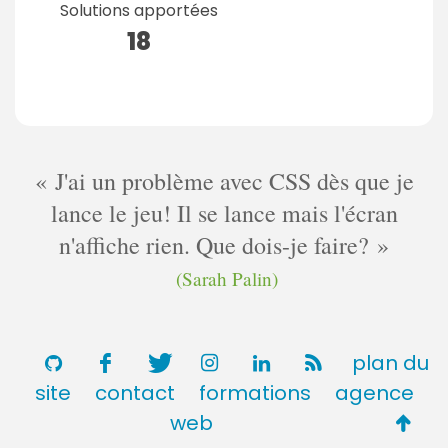
Solutions apportées
18
J'ai un problème avec CSS dès que je
lance le jeu! Il se lance mais l'écran
n'affiche rien. Que dois-je faire?
(Sarah Palin)
plan du
site
contact
formations
agence
Retou
web