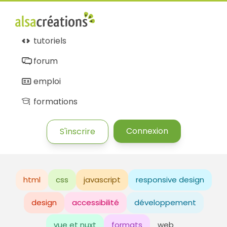
tutoriels
forum
emploi
formations
Connexion
S'inscrire
html
css
javascript
responsive design
design
accessibilité
développement
vue et nuxt
formats
web